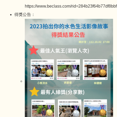
https://www.beclass.com/rid=284b23f64b77df8bb
得獎公告：