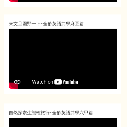
來文旦園野一下~全齡英語共學麻豆篇
自然探索生態輕旅行~全齡英語共學六甲篇