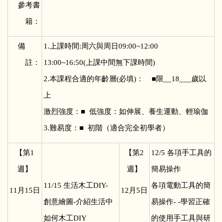
參考書
籍：
備
1.
上課時間:周六與周日09:00~12:00
註：
13:00~16:50(上課中間無下課時間)
2.本課程合適的年齡層(必填)： ■限__18___歲以
上
激烈強度：■ 低強度：如伸展、養生運動、輕瑜伽
3.難易度：■ 初階（適合完全初學者）
【第1
【第2
12/5
各項手工具的
週】
週】
簡易操作
11/15
生活木工DIY-
各項電動工具的簡
11
月15日
12
月5日
創意繪圖-介紹生活中
易操作- -學習正確
如何木工DIY
的使用手工具與研