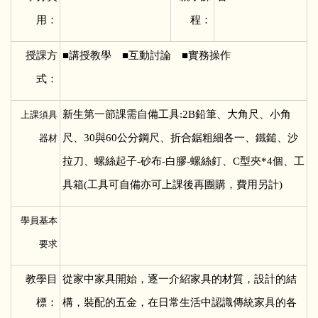
用：
程：
授課方
■
講授教學 ■互動討論 ■實務操作
式：
新生第一節課需自備工具:2B鉛筆、大角尺、小角
上課須具
尺、30與60公分鋼尺、折合鋸粗細各一、鐵鎚、沙
器材
拉刀、螺絲起子-砂布-白膠-螺絲釘、C型夾*4個、工
具箱(工具可自備亦可上課後再團購，費用另計)
學員基本
要求
教學目
從家中家具開始，逐一介紹家具的材質，設計的結
標：
構，裝配的五金，在日常生活中認識傳統家具的各