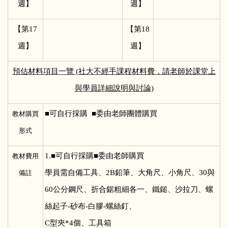
週】
週】
【第17
【第18
週】
週】
預估材料項目一覽 (社大不經手課程材料費，請老師於課堂上
與學員詳細說明與討論)
■
可自行採購 ■委由老師團體購買
教材購買
形式
1.■
可自行採購■委由老師購買
教材費用
學員需自備工具、2B鉛筆、大角尺、小角尺、30與
備註
60公分鋼尺、折合鋸粗細各一、鐵鎚、沙拉刀、螺
絲起子-砂布-白膠-螺絲釘、
C型夾*4個、工具箱