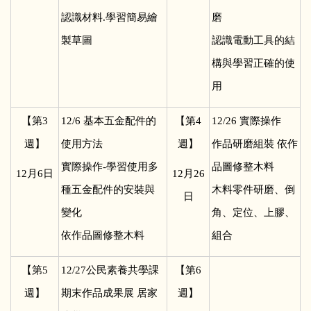
認識材料.學習簡易繪
磨
製草圖
認識電動工具的結
構與學習正確的使
用
【第3
12/6
基本五金配件的
【第4
12/26
實際操作
週】
使用方法
週】
作品研磨組裝 依作
實際操作-學習使用多
品圖修整木料
12
月6日
12
月26
種五金配件的安裝與
木料零件研磨、倒
日
變化
角、定位、上膠、
依作品圖修整木料
組合
【第5
12/27
公民素養共學課
【第6
週】
期末作品成果展 居家
週】