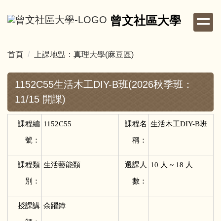
跳
曾文社區大學
到
主
要
首頁
上課地點：真理大學(麻豆區)
內
容
區
1152C55生活木工DIY-B班(2026秋季班：
11/15 開課)
課程編
1152C55
課程名
生活木工DIY-B班
號：
稱：
課程類
生活藝能類
選課人
10
人 ~ 18 人
別：
數：
授課講
余躍鏱