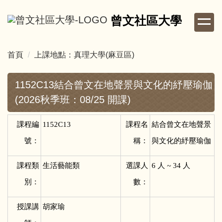
跳
曾文社區大學
到
主
要
首頁
上課地點：真理大學(麻豆區)
內
容
區
1152C13結合曾文在地聲景與文化的紓壓瑜伽
(2026秋季班：08/25 開課)
課程編
1152C13
課程名
結合曾文在地聲景
號：
稱：
與文化的紓壓瑜伽
課程類
生活藝能類
選課人
6
人 ~ 34 人
別：
數：
授課講
胡家瑜