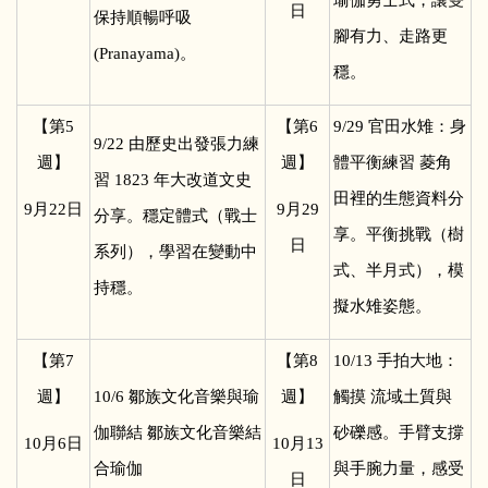
日
保持順暢呼吸
腳有力、走路更
(Pranayama)。
穩。
【第5
【第6
9/29
官田水雉：身
9/22
由歷史出發張力練
週】
週】
體平衡練習 菱角
習 1823 年大改道文史
田裡的生態資料分
9
月22日
9
月29
分享。穩定體式（戰士
享。平衡挑戰（樹
日
系列），學習在變動中
式、半月式），模
持穩。
擬水雉姿態。
【第7
【第8
10/13
手拍大地：
週】
10/6
鄒族文化音樂與瑜
週】
觸摸 流域土質與
伽聯結 鄒族文化音樂結
砂礫感。手臂支撐
10
月6日
10
月13
合瑜伽
與手腕力量，感受
日