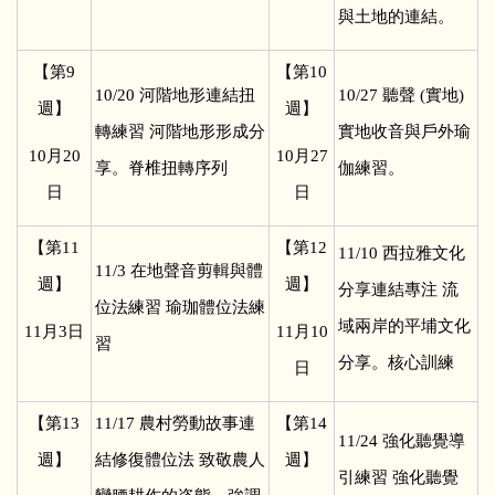
與土地的連結。
【第9
【第10
10/20
河階地形連結扭
10/27
聽聲 (實地)
週】
週】
轉練習 河階地形形成分
實地收音與戶外瑜
10
月20
10
月27
享。脊椎扭轉序列
伽練習。
日
日
【第11
【第12
11/10
西拉雅文化
11/3
在地聲音剪輯與體
週】
週】
分享連結專注 流
位法練習 瑜珈體位法練
域兩岸的平埔文化
11
月3日
11
月10
習
分享。核心訓練
日
【第13
11/17
農村勞動故事連
【第14
11/24
強化聽覺導
週】
結修復體位法 致敬農人
週】
引練習 強化聽覺