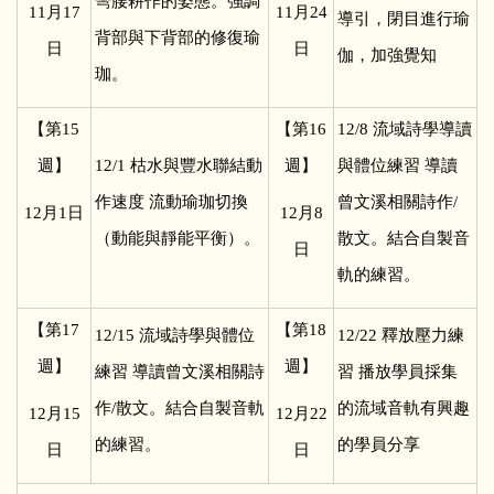
彎腰耕作的姿態。強調
11
月17
11
月24
導引，閉目進行瑜
背部與下背部的修復瑜
日
日
伽，加強覺知
珈。
【第15
【第16
12/8
流域詩學導讀
週】
12/1
枯水與豐水聯結動
週】
與體位練習 導讀
作速度 流動瑜珈切換
曾文溪相關詩作/
12
月1日
12
月8
（動能與靜能平衡）。
散文。結合自製音
日
軌的練習。
【第17
【第18
12/15
流域詩學與體位
12/22
釋放壓力練
週】
週】
練習 導讀曾文溪相關詩
習 播放學員採集
作/散文。結合自製音軌
的流域音軌有興趣
12
月15
12
月22
的練習。
的學員分享
日
日