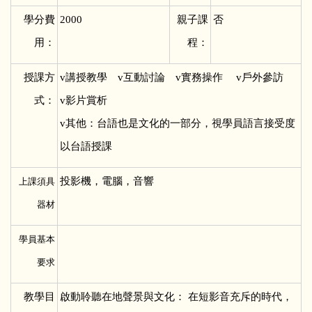
學分費
2000
親子課
否
用：
程：
授課方
v
講授教學 v互動討論 v實務操作 v戶外參訪
式：
v影片賞析
v其他：台語也是文化的一部分，視學員語言接受度
以台語授課
投影機，電腦，音響
上課須具
器材
學員基本
要求
教學目
啟動聆聽在地聲景與文化： 在短影音充斥的時代，