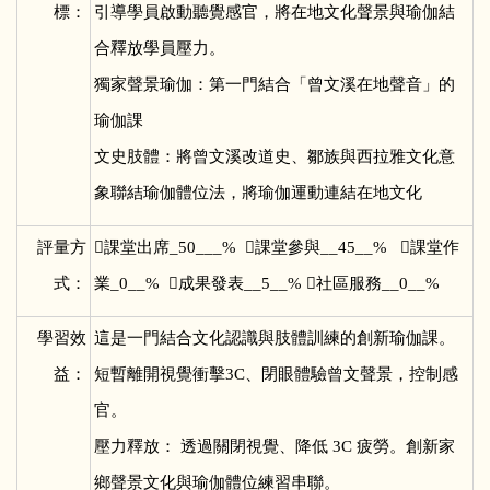
標：
引導學員啟動聽覺感官，將在地文化聲景與瑜伽結
合釋放學員壓力。
獨家聲景瑜伽：第一門結合「曾文溪在地聲音」的
瑜伽課
文史肢體：將曾文溪改道史、鄒族與西拉雅文化意
象聯結瑜伽體位法，將瑜伽運動連結在地文化
評量方

課堂出席_50___% 課堂參與__45__% 課堂作
式：
業_0__% 成果發表__5__% 社區服務__0__%
學習效
這是一門結合文化認識與肢體訓練的創新瑜伽課。
益：
短暫離開視覺衝擊3C、閉眼體驗曾文聲景，控制感
官。
壓力釋放： 透過關閉視覺、降低 3C 疲勞。創新家
鄉聲景文化與瑜伽體位練習串聯。