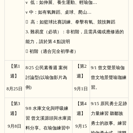
v 低：如伸展、養生運動、輕瑜伽…
v 中：如有氧舞蹈、桌球、爬山…
 高：如籃球比賽訓練、拳擊有氧、競技舞蹈
3. 難易度（必填）：非初階，且需具備或應修過的
能力，請於第４點說明
 初階（適合完全初學者）
【第1
【第2
8/25
公民素養週 案例
9/1
曾文聲景瑜伽
週】
週】
討論型(以瑜伽影片為
曾文地景聲瑜珈練
例)
習。
8
月25日
9
月1日
【第3
【第4
9/15
原民勇士足跡
9/8
水庫文化與呼吸練
週】
週】
力量練習 聽鄒族
習 曾文溪源頭與水庫資
勇士的故事。練習
9
月8日
9
月15
料分享。在瑜伽練習中
瑜伽勇士式，讓雙