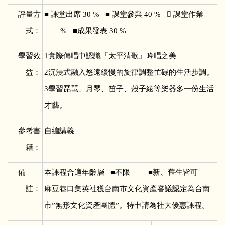
評量方
■
課堂出席 30 % ■ 課堂參與 40 %  課堂作業
式：
____% ■成果發表 30 %
學習效
1
實際傳唱中認識『太平清歌』吟唱之美
益：
2沉浸式融入悠遠緩慢的旋律調整忙碌的生活步調。
3學習琵琶、月琴、笛子、殼子絃等樂器多一份生活
才藝。
參考書
自編講義
籍：
備
本課程合適年齡層 ■不限 ■新、舊生皆可
註：
麻豆巷口集英社獲台南市文化資產審議認定為台南
市”無形文化資產團體”。特申請為社大優惠課程。