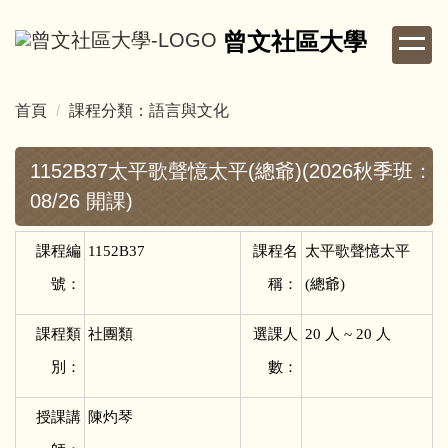
跳
曾文社區大學
到
主
要
首頁
課程分類：語言與文化
內
容
區
1152B37太平歌聲憶太平(總爺)(2026秋季班：
08/26 開課)
課程編
1152B37
課程名
太平歌聲憶太平
號：
稱：
(總爺)
課程類
社團類
選課人
20
人 ~ 20 人
別：
數：
授課講
陳灼琴