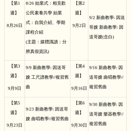
【第1
8/26
始業式：相見歡
【第2
週】
公民素養共學 始業
週】
9/2
新曲教學: 因送
式：自我介紹、學期
8
月26日
9
月2日
哥嫂 新曲教學: 因
課程介紹
送哥嫂(念白)
(主題：媒體識讀：分
辨真假資訊)
【第3
【第4
9/9
新曲教學: 因送哥
9/16
新曲教學: 因
週】
週】
嫂 工尺譜教學//複習舊
送哥嫂 曲唱教學//
曲
複習舊曲
9
月9日
9
月16日
【第5
【第6
9/30
新曲教學: 因
9/23
新曲教學: 因送哥
週】
週】
送哥嫂 樂器教學//
嫂 曲唱教學//複習舊曲
複習舊曲
9
月23日
9
月30日