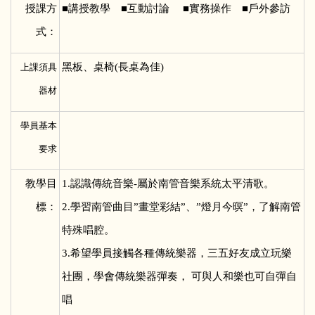
授課方
■
講授教學 ■互動討論 ■實務操作 ■戶外參訪
式：
黑板、桌椅(長桌為佳)
上課須具
器材
學員基本
要求
教學目
1.
認識傳統音樂-屬於南管音樂系統太平清歌。
標：
2.學習南管曲目”畫堂彩結”、”燈月今暝”，了解南管
特殊唱腔。
3.希望學員接觸各種傳統樂器，三五好友成立玩樂
社團，學會傳統樂器彈奏， 可與人和樂也可自彈自
唱