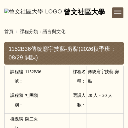
跳
曾文社區大學
到
主
要
首頁
課程分類：語言與文化
內
容
區
1152B36傳統廟宇技藝-剪黏(2026秋季班：
08/29 開課)
課程編
1152B36
課程名
傳統廟宇技藝-剪
號：
稱：
黏
課程類
社團類
選課人
20
人 ~ 20 人
別：
數：
授課講
陳三火