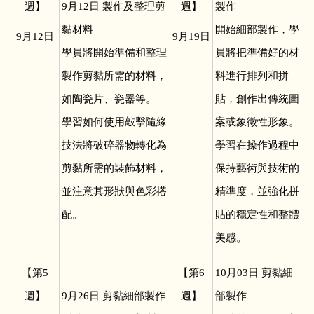
週】
9
月12日 製作及整理剪
週】
製作
黏材料
開始細部製作，學
9
月12日
9
月19日
學員將開始準備和整理
員將把準備好的材
製作剪黏所需的材料，
料進行排列和拼
如陶瓷片、瓷器等。
貼，創作出傳統圖
學習如何使用敲擊隨緣
案或象徵性形象。
技法將破碎器物轉化為
學習在操作過程中
剪黏所需的裝飾材料，
保持藝術與技術的
並注意其形狀與色彩搭
精準度，並強化拼
配。
貼的穩定性和整體
美感。
【第5
【第6
10
月03日 剪黏細
週】
9
月26日 剪黏細部製作
週】
部製作