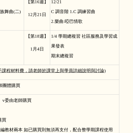
【第16週】
12/21
族舞曲(二)
C
調音階 1.C 調練習曲
12
月21日
2.樂曲:啞巴情歌
【第18週】
1/4
學期總複習 社區服務及學習成
果發表
1
月4日
期末總複習
經手課程材料費，請老師於課堂上與學員詳細說明與討論)
師團體購買
購 v委由老師購買
委由老師購買
自編教材兩本 如已購買則無須再支付，配合整學期課程使用