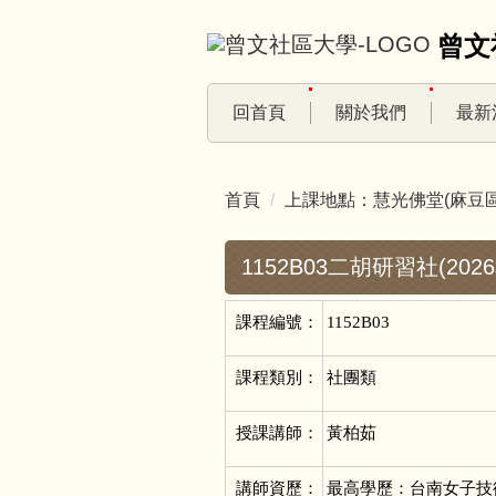
跳
曾文
到
主
要
回首頁
關於我們
最新
內
容
區
首頁
上課地點：慧光佛堂(麻豆區
1152B03二胡研習社(202
課程編號：
1152B03
課程類別：
社團類
授課講師：
黃柏茹
講師資歷：
最高學歷：台南女子技