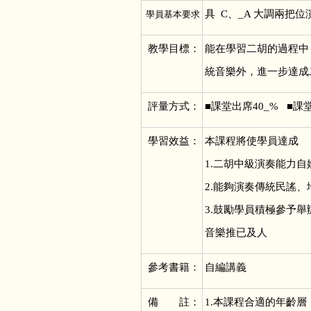
具 C、_A 大調兩把位
學員基本要求
教學目標：
能在學習二胡的過程中
統音樂外，進一步達成
評量方式：
■
課堂出席40_% ■課
學習效益：
本課程將使學員達成
1.二胡中級演奏能力自
2.能夠演奏傳統民謠
3.鼓勵學員積極參予
音樂推已及人
參考書籍：
自編講義
備 註：
1.
本課程合適的年齡層：