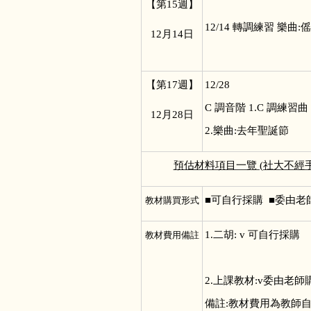
【第15週】
12/14
轉調練習 樂曲:傜
12
月14日
【第17週】
12/28
C
調音階 1.C 調練習曲
12
月28日
2.樂曲:去年聖誕節
預估材料項目一覽 (社大不
■
可自行採購 ■委由老
教材購買形式
1.
二胡: v 可自行採
教材費用備註
2.上課教材:v
備註:教材費用為教師