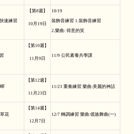
【第8週】
10/19
符快速練習
裝飾音練習 1.裝飾音練習
10
月19日
2.樂曲: 得意的笑
【第10週】
練習
11/9
公民素養共學課
11
月9日
【第12週】
秋蟬
11/23
重奏練習 樂曲:美麗的神話
11
月23日
【第14週】
萱草花
12/7
轉調練習 樂曲:傜族舞曲(一)
12
月7日