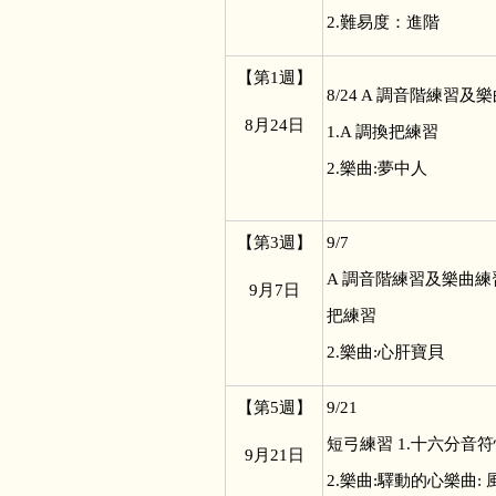
2.難易度：進階
【第1週】
8/24 A
調音階練習及樂
8
月24日
1.A 調換把練習
2.樂曲:夢中人
【第3週】
9/7
A
調音階練習及樂曲練習 
9
月7日
把練習
2.樂曲:心肝寶貝
【第5週】
9/21
短弓練習 1.十六分音
9
月21日
2.樂曲:驛動的心樂曲: