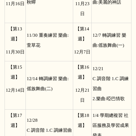
秋蟬
曲:美麗的神話
11
月16日
11
月23
日
【第13
【第14
11/30
重奏練習 樂曲:
12/7
轉調練習 樂
週】
週】
萱草花
曲:傜族舞曲(一)
11
月30日
12
月7日
【第15
【第16
12/21
週】
週】
12/14
轉調練習 樂曲:
C
調音階 1.C 調練
傜族舞曲(二)
習曲
12
月14日
12
月21
2.樂曲:啞巴情歌
日
【第17
【第18
1/4
學期總複習 社
12/28
週】
週】
區服務及學習成果
C
調音階 1.C 調練習曲
發表