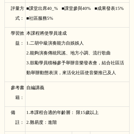
評量方
■
課堂出席40_% ■課堂參與40% ■成果發表15%
式：
■社區服務5%
學習效
本課程將使學員達成
益：
1.二胡中級演奏能力自娛娛人
2.能夠演奏傳統民謠、地方小調、流行歌曲
3.鼓勵學員積極參予舉辦音樂發表會，結合社區活
動舉辦動態表演，來活化社區使音樂推已及人
參考書
自編講義
籍：
備
1.
本課程合適的年齡層： 限15歲以上
註：
2.難易度：進階