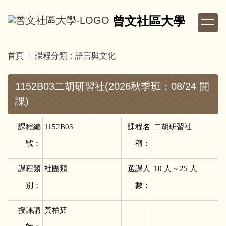
跳
曾文社區大學
到
主
要
首頁
課程分類：語言與文化
內
容
區
1152B03二胡研習社(2026秋季班：08/24 開
課)
課程編
1152B03
課程名
二胡研習社
號：
稱：
課程類
社團類
選課人
10
人 ~ 25 人
別：
數：
授課講
黃柏茹