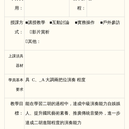
用：
程：
授課方
■
講授教學 ■互動討論 ■實務操作 ■戶外參訪
式：
影片賞析
其他：
上課須具
器材
具 C、_A 大調兩把位演奏 程度
學員基本
要求
教學目
能在學習二胡的過程中，達成中級演奏能力自娛娛
標：
人、提升國民藝術素養、推廣傳統音樂外，進一步
達成二胡進階程度的演奏能力