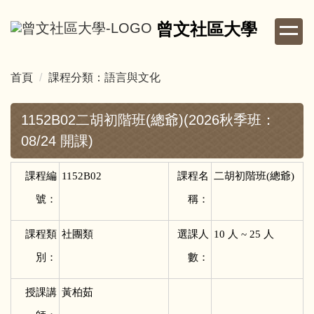
跳
曾文社區大學
到
主
要
首頁
課程分類：語言與文化
內
容
區
1152B02二胡初階班(總爺)(2026秋季班：
08/24 開課)
課程編
1152B02
課程名
二胡初階班(總爺)
號：
稱：
課程類
社團類
選課人
10
人 ~ 25 人
別：
數：
授課講
黃柏茹