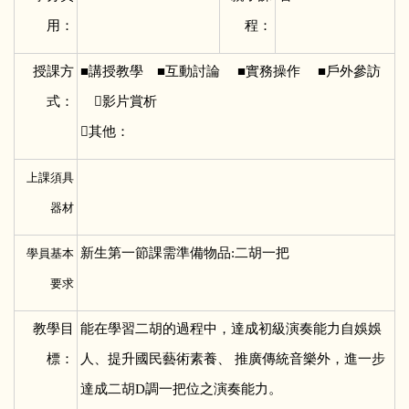
用：
程：
授課方
■
講授教學 ■互動討論 ■實務操作 ■戶外參訪
式：
影片賞析
其他：
上課須具
器材
新生第一節課需準備物品:二胡一把
學員基本
要求
教學目
能在學習二胡的過程中，達成初級演奏能力自娛娛
標：
人、提升國民藝術素養、 推廣傳統音樂外，進一步
達成二胡D調一把位之演奏能力。