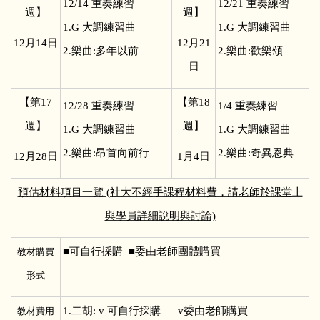
12/14
重奏練習
12/21
重奏練習
週】
週】
1.G 大調練習曲
1.G 大調練習曲
12
月14日
12
月21
2.樂曲:多年以前
2.樂曲:歡樂頌
日
【第17
【第18
12/28
重奏練習
1/4
重奏練習
週】
週】
1.G 大調練習曲
1.G 大調練習曲
2.樂曲:昂首向前行
2.樂曲:奇異恩典
12
月28日
1
月4日
預估材料項目一覽 (社大不經手課程材料費，請老師於課堂上
與學員詳細說明與討論)
■
可自行採購 ■委由老師團體購買
教材購買
形式
1.
二胡: v 可自行採購 v委由老師購買
教材費用