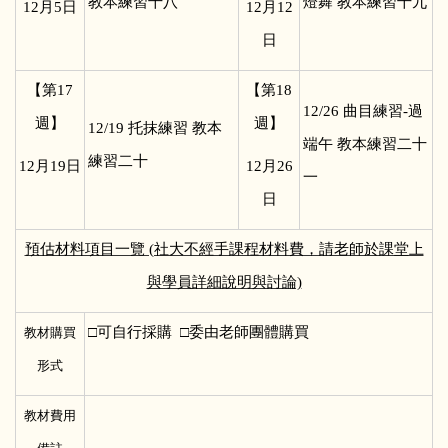
教本練習十八
燈舞 教本練習十九
12
月5日
12
月12
日
【第17
【第18
12/26
曲目練習-過
週】
週】
12/19
托抹練習 教本
端午 教本練習二十
練習二十
12
月19日
12
月26
一
日
預估材料項目一覽 (社大不經手課程材料費，請老師於課堂上
與學員詳細說明與討論)
□
可自行採購 □委由老師團體購買
教材購買
形式
教材費用