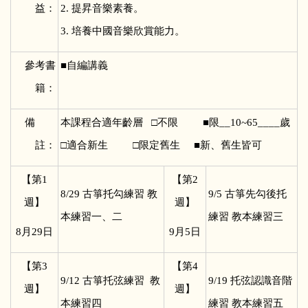
益：
2. 提昇音樂素養。
3. 培養中國音樂欣賞能力。
參考書
■
自編講義
籍：
備
本課程合適年齡層 □不限 ■限__10~65____歲
註：
□適合新生 □限定舊生 ■新、舊生皆可
【第1
【第2
8/29
古箏托勾練習 教
9/5
古箏先勾後托
週】
週】
本練習一、二
練習 教本練習三
8
月29日
9
月5日
【第3
【第4
9/12
古箏托弦練習 教
9/19
托弦認識音階
週】
週】
本練習四
練習 教本練習五