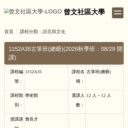
跳
曾文社區大學
到
主
要
首頁
課程分類：語言與文化
內
容
區
1152A35古箏班(總爺)(2026秋季班：08/29 開
課)
課程編
1152A35
課程名
古箏班(總爺)
號：
稱：
課程類
學術類
選課人
12
人 ~ 12 人
別：
數：
授課講
詹良才