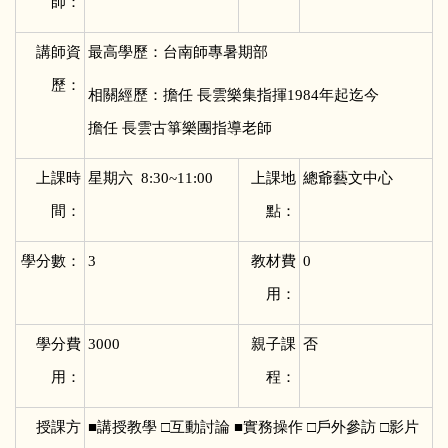
師：
講師資
最高學歷：台南師專暑期部
歷：
相關經歷：擔任 長雲樂集指揮1984年起迄今
擔任 長雲古箏樂團指導老師
上課時
星期六 8:30~11:00
上課地
總爺藝文中心
間：
點：
學分數：
3
教材費
0
用：
學分費
3000
親子課
否
用：
程：
授課方
■
講授教學 □互動討論 ■實務操作 □戶外參訪 □影片