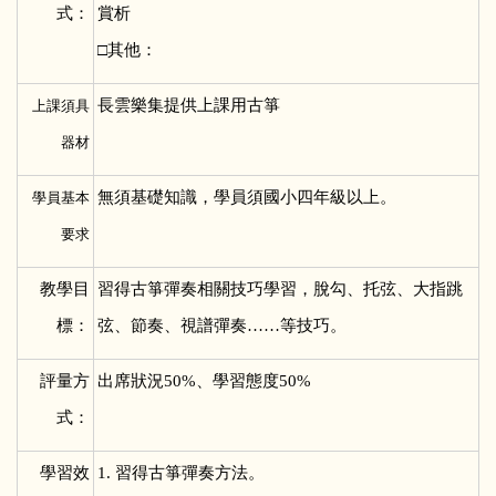
式：
賞析
□其他：
長雲樂集提供上課用古箏
上課須具
器材
無須基礎知識，學員須國小四年級以上。
學員基本
要求
教學目
習得古箏彈奏相關技巧學習，脫勾、托弦、大指跳
標：
弦、節奏、視譜彈奏……等技巧。
評量方
出席狀況50%、學習態度50%
式：
學習效
1.
習得古箏彈奏方法。