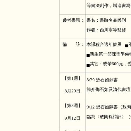
等書法創作，增進書寫
參考書籍：
書名：書跡名
作者：西川寧等監
備 註：
本課程合適年齡層 
▄新生第一節課需準備
▄其它：或帶600元，
【第1週】
8/29
鄧石如隸書
簡介鄧石如及清代書壇
8
月29日
【第3週】
9/12
鄧石如隸書〈敖陶
臨寫〈敖陶孫詩評〉（
9
月12日