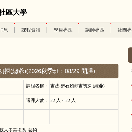
社區大學
消息
課程資訊
學員專區
講師專區
社團專
探(總爺)(2026秋季班：08/29 開課)
課程名稱：
書法-鄧石如隸書初探 (總爺)
選課人數：
22
人 ~ 22 人
技大學美術系 藝術