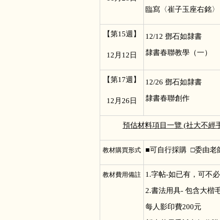
臨寫〈崔子玉座右銘〉
【第15週】
12/12
鄧石如隸書
隸書春聯教學（一）
12
月12日
【第17週】
12/26
鄧石如隸書
隸書春聯創作
12
月26日
預估材料項目一覽 (社大不
■
可自行採購 □委由老
教材購買形式
1.
字帖-如已有，可不
教材費用備註
2.書法用具- 包含大
每人影印費200元