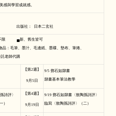
美感與學習成就感。
品叢刊
修 出版社： 日本二玄社
▄不限 ▄新、舊生皆可
物品：毛筆、墨汁、毛邊紙、墨碟、墊布、筆捲、
委託老師代購
【第2週】
9/5
鄧石如隸書
隸書基本筆法教學
9
月5日
【第4週】
孫詩評〉
9/19
鄧石如隸書〈敖陶孫詩評〉
一）
臨寫〈敖陶孫詩評〉（二）
9
月19日