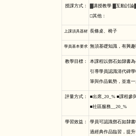
授課方式：
▓
講授教學 ▓互動討論
□其他：
長條桌、椅子
上課須具器材
無須基礎知識，有興趣
學員基本要求
教學目標：
本課程以鄧石如隸書為
引導學員認識清代碑學
筆與作品氣勢，並進一
評量方式：
■
出席_20_% ■課程參與
■社區服務__20_%
學習效益：
學員可認識鄧石如隸書
過經典作品臨習，提升