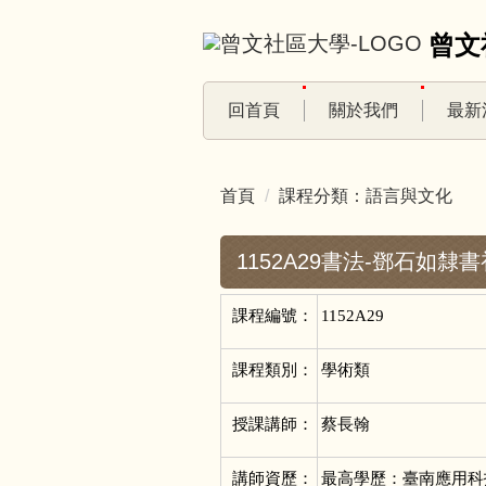
跳
曾文
到
主
要
回首頁
關於我們
最新
內
容
區
首頁
課程分類：語言與文化
1152A29書法-鄧石如隸書初
課程編號：
1152A29
課程類別：
學術類
授課講師：
蔡長翰
講師資歷：
最高學歷：臺南應用科