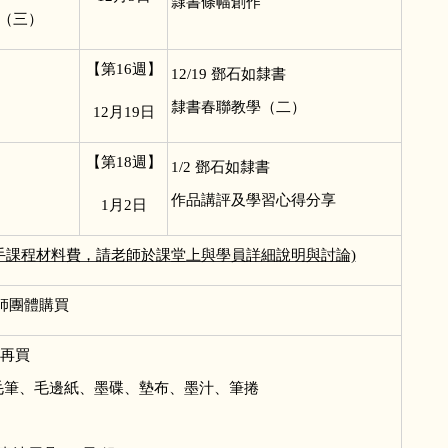
隸書條幅創作
（三）
【第16週】
12/19
鄧石如隸書
隸書春聯教學（二）
12
月19日
【第18週】
1/2
鄧石如隸書
作品講評及學習心得分享
1
月2日
經手課程材料費，請老師於課堂上與學員詳細說明與討論)
師團體購買
必再買
楷毛筆、毛邊紙、墨碟、墊布、墨汁、筆捲