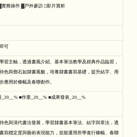
▓實務操作 ▓戶外參訪 □影片賞析
即可
學習主軸，透過書風介紹、基本筆法教學及經典作品臨習，
特色與鄧石如隸書風貌，培養隸書書寫基礎，提升結字、用
步應用於條幅及春聯創作。
_20__% ■作業_20__% ■成果發表_20__%
特色與清代書法發展，學習隸書基本筆法、結字與章法，透
書寫穩定度與藝術表現能力，並能運用所學進行條幅、春聯