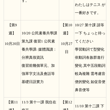
す。
わたしはテニス が
一番好きです。
【第9
【第10
10/27
第十課 請等
週】
10/20
公民素養共學課
週】
一下 ちょっと待っ
第九課 復習1 公民素
てください
10
月20日
10
月27
養共學課: 媒體識讀：
學習動詞て型變化
日
分辨真假資訊
依動詞各族群進行
復習前幾個單元、加
變化 其中五段動詞
強單字文法及會話等
較為複雜 需考慮音
基礎日語實力
便的變化 如促音便
鼻音便等
【第11
11/3
第十一課 我住在
【第12
11/10
第十二課 下