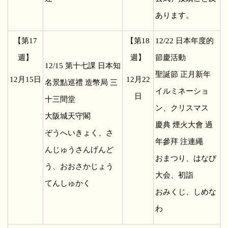
あります。
【第17
【第18
12/22
日本年度的
週】
週】
節慶活動
12/15
第十七課 日本知
聖誕節 正月新年
12
月15日
12
月22
名景點巡禮 造幣局 三
イルミネーショ
日
十三間堂
ン、クリスマス
大阪城天守閣
慶典 煙火大會 過
ぞうへいきょく、さ
年參拜 注連繩
んじゅうさんげんど
おまつり、はなび
う、おおさかじょう
大会、初詣
てんしゅかく
おみくじ、しめな
わ