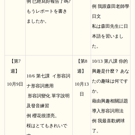
例 已經寫好報告了嗎?
例 我跟森田老師學
もうレポートを書き
日文
ましたか。
私は森田先生に日
本語を習いまし
た。
【第7
【第8
10/13
第八課 你的
週】
週】
興趣是什麼？ あな
10/6
第七課 イ形容詞
たの趣味は何です
10
月9日
10
月13
ナ形容詞應用
か。
日
形容詞變化 單字說明
藉由興趣相關話題
及發音練習
導入形容詞用法
例 櫻花很漂亮。
例 我最喜歡網球
桜はとてもきれいで
了。