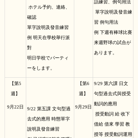
話練習、例句用法
ホテル予約、連絡、
單字說明及發音練
確認
習 例句用法
單字說明及發音練習
例 下週有棒球比賽
例 明天在學校舉行派
来週野球の試合が
對
あります。
明日学校でパーティ
ーをします。
【第5
【第6
9/29
第六課 日文
週】
週】
句型過去式與授受
動詞的應用
9
月22日
9
月29日
9/22
第五課 文句型過
授受動詞 給 收下
去式的應用 時態單字
借給 借來 學習 教
說明及發音練習
授等 授受動詞運用