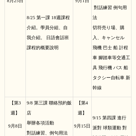
8
月25日
9
月1日
對話練習 例句用
8/25
第一課 18週課程
法
介紹。學員分組、自
切符売り場、購
我介紹。 日語會話班
入、キャンセル
課程的概要說明
飛機 巴士 船 計程
車 腳踏車等交通工
具 飛行機 バス 船
タクシー自転車 新
幹線
【第3
9/8
第三課 聯絡預約飯
【第4
週】
店
週】
9/15
第四課 進行
舉辦各項活動
9
月8日
9
月15日
派對 球類運動 對
對話練習、例句用法