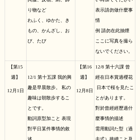
り物など
表示請勿做什麼事
わふく、ゆかた、き
情
もの、かんざし、お
例 請勿在此抽煙
び、たび
ここに写真を撮ら
ないでください。
【第15
【第16
12/8
第十六課 曾
週】
12/1
第十五課 我的興
週】
經在日本賞過櫻花
趣是早晨散步。 私の
日本で桜を見たこ
12
月1日
12
月8日
趣味は朝散歩するこ
とがあります。
とです。
對於曾經經歷過什
動詞原型加こと 表現
麼事情的描述
對平日某件事情的敘
需用動詞た型（過
述
去式）接續こと及