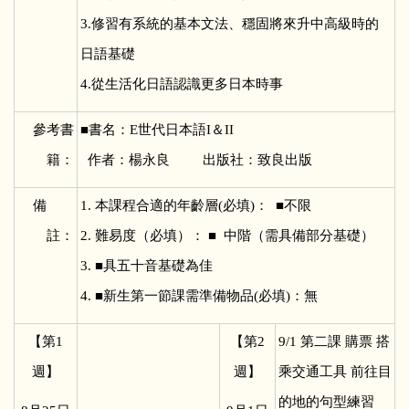
3.修習有系統的基本文法、穩固將來升中高級時的
日語基礎
4.從生活化日語認識更多日本時事
參考書
■
書名：E世代日本語I＆II
籍：
作者：楊永良 出版社：致良出版
備
1.
本課程合適的年齡層(必填)： ■不限
註：
2. 難易度（必填）： ■ 中階（需具備部分基礎）
3. ■具五十音基礎為佳
4. ■新生第一節課需準備物品(必填)：無
【第1
【第2
9/1
第二課 購票 搭
週】
週】
乘交通工具 前往目
的地的句型練習