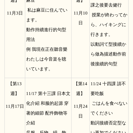
週】
麻豆
週】
課之後要去健行
私は麻豆に住んでい
11
月3日
11
月10
授業が終わってか
ます。
日
ら、ハイキングに
動作持續進行的句型
行きます。
用法
以動詞て型接續か
例 我現在正在聽音樂
ら做為描述動作前
わたしは今音楽を聴
後接續的句型
いています。
【第13
【第14
11/24
十四課 請不
週】
11/17
第十三課 日本文
週】
要吃飯
化介紹 和服的起源 穿
ごはんを食べない
11
月17日
11
月24
著的細節 配件飾物等
でください
日
介紹
動詞接續否定型な
呉服、反物、絹、飾
い再加でください