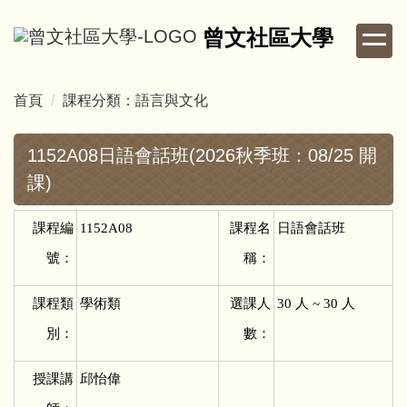
跳
曾文社區大學
到
主
要
首頁
課程分類：語言與文化
內
容
區
1152A08日語會話班(2026秋季班：08/25 開
課)
課程編
1152A08
課程名
日語會話班
號：
稱：
課程類
學術類
選課人
30
人 ~ 30 人
別：
數：
授課講
邱怡偉