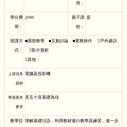
用：
學分費
2000
親子課
是
用：
程：
授課方
■
講授教學 ■互動討論 ■實務操作 戶外參訪
式：
影片賞析
其他：
電腦及投影機
上課須具
器材
具五十音基礎為佳
學員基本
要求
教學目
理解基礎日語，利用教材進行教學及練習，進一步