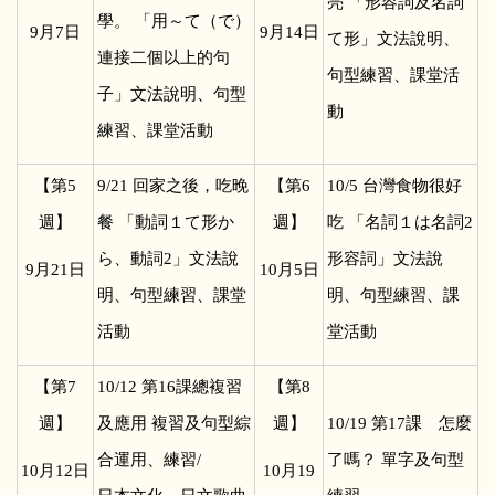
亮 「形容詞及名詞
學。 「用～て（で）
9
月7日
9
月14日
て形」文法說明、
連接二個以上的句
句型練習、課堂活
子」文法說明、句型
動
練習、課堂活動
【第5
9/21
回家之後，吃晚
【第6
10/5
台灣食物很好
週】
餐 「動詞１て形か
週】
吃 「名詞１は名詞2
ら、動詞2」文法說
形容詞」文法說
9
月21日
10
月5日
明、句型練習、課堂
明、句型練習、課
活動
堂活動
【第7
10/12
第16課總複習
【第8
週】
及應用 複習及句型綜
週】
10/19
第17課 怎麼
合運用、練習/
了嗎？ 單字及句型
10
月12日
10
月19