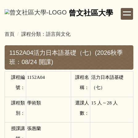
跳
曾文社區大學
到
主
要
首頁
課程分類：語言與文化
內
容
區
1152A04活力日本語基礎（七）(2026秋季
班：08/24 開課)
課程編
1152A04
課程名
活力日本語基礎
號：
稱：
（七）
課程類
學術類
選課人
15
人 ~ 28 人
別：
數：
授課講
張惠蘭