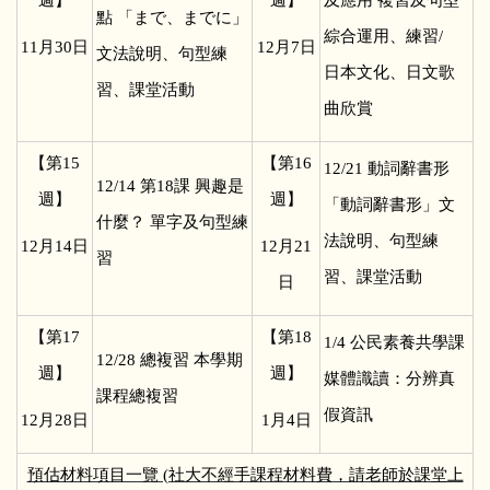
點 「まで、までに」
綜合運用、練習/
11
月30日
12
月7日
文法說明、句型練
日本文化、日文歌
習、課堂活動
曲欣賞
【第15
【第16
12/21
動詞辭書形
12/14
第18課 興趣是
週】
週】
「動詞辭書形」文
什麼？ 單字及句型練
法說明、句型練
12
月14日
12
月21
習
習、課堂活動
日
【第17
【第18
1/4
公民素養共學課
12/28
總複習 本學期
週】
週】
媒體識讀：分辨真
課程總複習
假資訊
12
月28日
1
月4日
預估材料項目一覽 (社大不經手課程材料費，請老師於課堂上