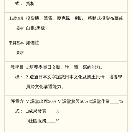
式：
賞析
投影機、筆電、麥克風、喇叭、移動式投影布幕或
上課須具
白板(黑板)
器材
如備註
學員基本
要求
教學目
1.
培養學員日文聽、說、讀、寫的能力。
標：
2.透過日本文字認識日本文化及風土民情，培養學
員跨文化溝通能力。
評量方
V
課堂出席50% V 課堂參與50% □課堂作業____%
式：
□成果發表____%
□社區服務____%