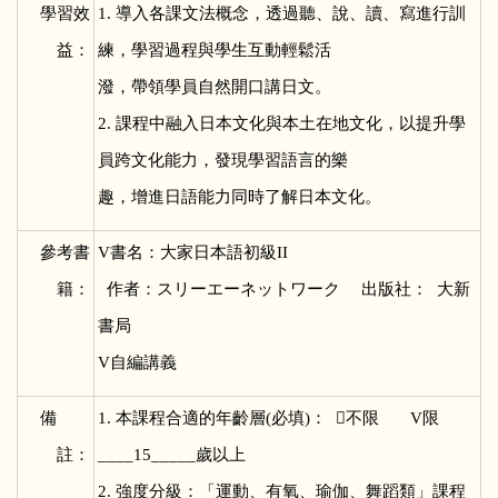
學習效
1.
導入各課文法概念，透過聽、說、讀、寫進行訓
益：
練，學習過程與學生互動輕鬆活
潑，帶領學員自然開口講日文。
2. 課程中融入日本文化與本土在地文化，以提升學
員跨文化能力，發現學習語言的樂
趣，增進日語能力同時了解日本文化。
參考書
V
書名：大家日本語初級II
籍：
作者：スリーエーネットワーク 出版社： 大新
書局
V自編講義
備
1.
本課程合適的年齡層(必填)： 不限 V限
註：
____15_____歲以上
2. 強度分級：「運動、有氧、瑜伽、舞蹈類」課程