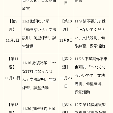
日本文化、日文歌曲
練習
日
欣賞
【第9
11/2
動詞ない形
【第10
11/9
請不要忘了我
週】
「動詞ない形」文法
週】
「〜ないでくださ
說明、句型練習、課
い」文法說明、句
11
月2日
11
月9日
堂活動
型練習、課堂活動
【第11
【第12
11/23
下星期你不來
11/16
必須吃飯 「〜
週】
週】
也可以 「〜なくて
なければなりませ
もいいです」文法
11
月16日
11
月23
ん」文法說明、句型
說明、句型練習、
日
練習、課堂活動
課堂活動
【第13
【第14
12/7
第17課總複習
11/30
加班到晚上10
週】
週】
及應用 複習及句型