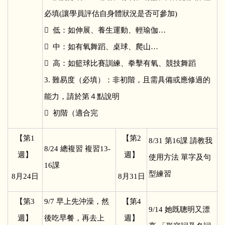
必填(讓學員評估自身體狀況是否可參加)
 低：如伸展、養生運動、輕瑜伽…
 中：如有氧舞蹈、桌球、爬山…
 高：如籃球比賽訓練、拳擊有氧、競技舞蹈
3. 難易度（必填）：非初階，且需具備或應修過的
能力，請於第４點說明
 初階（適合完
【第1
【第2
8/31
第16課 請教我
8/24
總複習 複習13-
週】
週】
使用方法 單字及句
16課
型練習
8
月24日
8
月31日
【第3
9/7
早上先沖澡，然
【第4
9/14
她既聰明又漂
週】
後吃早餐，再去上
週】