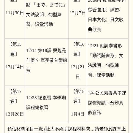
點 「まで、までに」
綜合運用、練習/
11
月30日
12
月7日
文法說明、句型練
日本文化、日文歌
習、課堂活動
曲欣賞
【第15
【第16
12/21
動詞辭書形
12/14
第18課 興趣是
週】
週】
「動詞辭書形」文
什麼？ 單字及句型練
法說明、句型練
12
月14日
12
月21
習
習、課堂活動
日
【第17
【第18
1/4
公民素養共學課
12/28
總複習 本學期
週】
週】
媒體識讀：分辨真
課程總複習
假資訊
12
月28日
1
月4日
預估材料項目一覽 (社大不經手課程材料費，請老師於課堂上