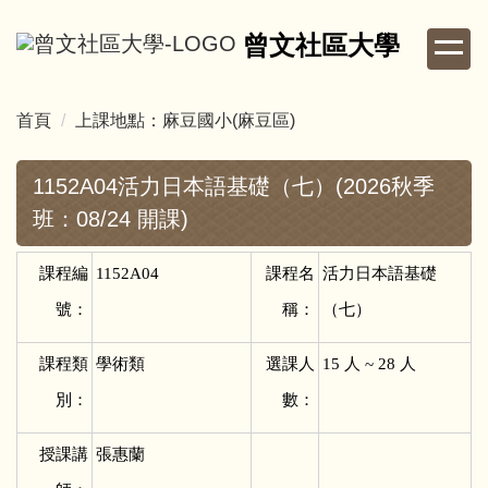
跳
曾文社區大學
到
主
要
首頁
上課地點：麻豆國小(麻豆區)
內
容
區
1152A04活力日本語基礎（七）(2026秋季
班：08/24 開課)
課程編
1152A04
課程名
活力日本語基礎
號：
稱：
（七）
課程類
學術類
選課人
15
人 ~ 28 人
別：
數：
授課講
張惠蘭