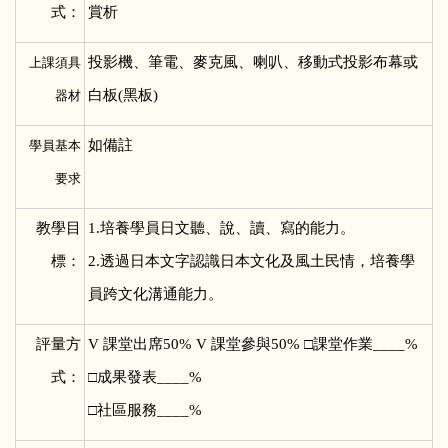
式：
賞析
投影機、筆電、麥克風、喇叭、移動式投影布幕或
上課須具
白板(黑板)
器材
如備註
學員基本
要求
教學目
1.
培養學員日文聽、說、讀、寫的能力。
標：
2.透過日本文字認識日本文化及風土民情，培養學
員跨文化溝通能力。
評量方
V
課堂出席50% V 課堂參與50% □課堂作業____%
式：
□成果發表____%
□社區服務____%