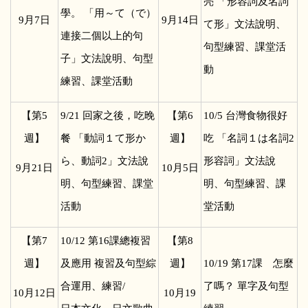
亮 「形容詞及名詞
學。 「用～て（で）
9
月7日
9
月14日
て形」文法說明、
連接二個以上的句
句型練習、課堂活
子」文法說明、句型
動
練習、課堂活動
【第5
9/21
回家之後，吃晚
【第6
10/5
台灣食物很好
週】
餐 「動詞１て形か
週】
吃 「名詞１は名詞2
ら、動詞2」文法說
形容詞」文法說
9
月21日
10
月5日
明、句型練習、課堂
明、句型練習、課
活動
堂活動
【第7
10/12
第16課總複習
【第8
週】
及應用 複習及句型綜
週】
10/19
第17課 怎麼
合運用、練習/
了嗎？ 單字及句型
10
月12日
10
月19