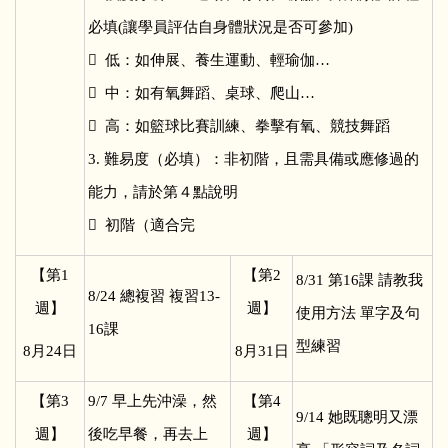
必填(讓學員評估自身體狀況是否可參加)
 低：如伸展、養生運動、輕瑜伽…
 中：如有氧舞蹈、桌球、爬山…
 高：如籃球比賽訓練、拳擊有氧、競技舞蹈
3. 難易度（必填）：非初階，且需具備或應修過的
能力，請於第４點說明
 初階（適合完
【第1
【第2
8/31
第16課 請教我
8/24
總複習 複習13-
週】
週】
使用方法 單字及句
16課
型練習
8
月24日
8
月31日
【第3
9/7
早上先沖澡，然
【第4
9/14
她既聰明又漂
週】
後吃早餐，再去上
週】