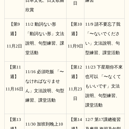
日本文化、日文歌曲
練習
日
欣賞
【第9
11/2
動詞ない形
【第10
11/9
請不要忘了我
週】
「動詞ない形」文法
週】
「〜ないでくださ
說明、句型練習、課
い」文法說明、句
11
月2日
11
月9日
堂活動
型練習、課堂活動
【第11
【第12
11/23
下星期你不來
11/16
必須吃飯 「〜
週】
週】
也可以 「〜なくて
なければなりませ
もいいです」文法
11
月16日
11
月23
ん」文法說明、句型
說明、句型練習、
日
練習、課堂活動
課堂活動
【第13
【第14
12/7
第17課總複習
11/30
加班到晚上10
週】
週】
及應用 複習及句型