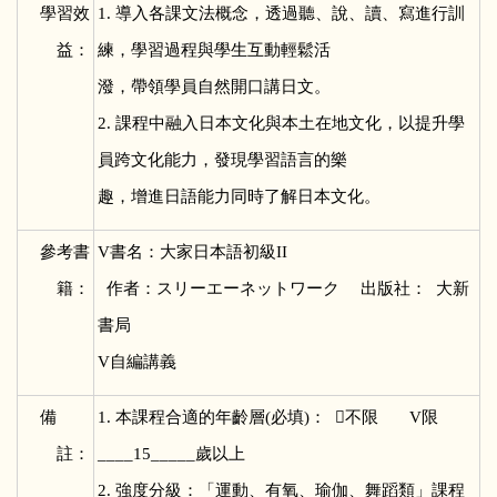
學習效
1.
導入各課文法概念，透過聽、說、讀、寫進行訓
益：
練，學習過程與學生互動輕鬆活
潑，帶領學員自然開口講日文。
2. 課程中融入日本文化與本土在地文化，以提升學
員跨文化能力，發現學習語言的樂
趣，增進日語能力同時了解日本文化。
參考書
V
書名：大家日本語初級II
籍：
作者：スリーエーネットワーク 出版社： 大新
書局
V自編講義
備
1.
本課程合適的年齡層(必填)： 不限 V限
註：
____15_____歲以上
2. 強度分級：「運動、有氧、瑜伽、舞蹈類」課程