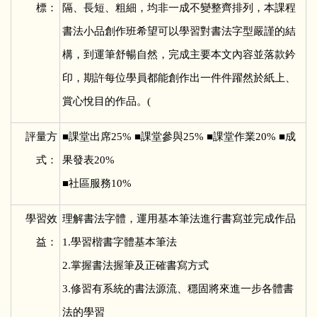
標：
隔、長短、粗細，均非一成不變整齊排列，本課程
書法小品創作班希望可以學習對書法字型嚴謹的結
構，到運筆舒暢自然，完成主要本文內容並落款鈐
印，期許每位學員都能創作出一件件躍然於紙上、
賞心悅目的作品。(
評量方
■
課堂出席25% ■課堂參與25% ■課堂作業20% ■成
式：
果發表20%
■社區服務10%
學習效
理解書法字體，運用基本筆法進行書寫並完成作品
益：
1.學習楷書字體基本筆法
2.掌握書法握筆及正確書寫方式
3.修習有系統的書法源流、穩固將來進一步各體書
法的學習