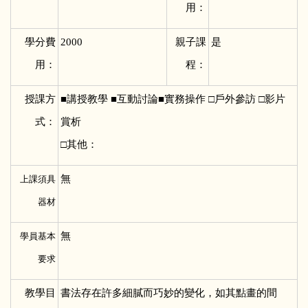
用：
學分費
2000
親子課
是
用：
程：
授課方
■
講授教學 ■互動討論■實務操作 □戶外參訪 □影片
式：
賞析
□其他：
無
上課須具
器材
無
學員基本
要求
教學目
書法存在許多細膩而巧妙的變化，如其點畫的間