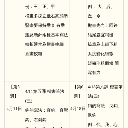
例：王、正、甲
例： 大、后、
橫畫多採左低右高態勢
丘、令
豎畫要保持垂直 有垂
撇畫先向上回鋒
露及懸針兩種基本寫法
結尾處宜稍慢
轉折通常為橫畫較細
捺筆為上細下粗
直畫較粗
弧度變化細微
短撇則粗而短 簡
潔有力
【第5
【第6
4/18
第六課 楷書筆
4/11
第五課 楷書筆法
週】
週】
法(四)
(三)
鈎的寫法：戈鈎、
4
月11日
4
月18日
鈎的寫法：直鈎、直彎
臥鈎
鈎、右斜鈎
例：代、我、心、