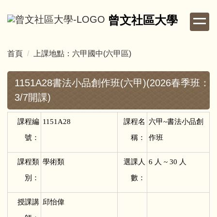
跳
曾文社區大學
到
主
要
首頁
上課地點：六甲國中(六甲區)
內
容
區
1151A28書法小品創作班(六甲)(2026春季班：
3/7開課)
課程編
1151A28
課程名
六甲~書法小品創
號：
稱：
作班
課程類
學術類
選課人
6
人 ~ 30 人
別：
數：
授課講
邱怡偉