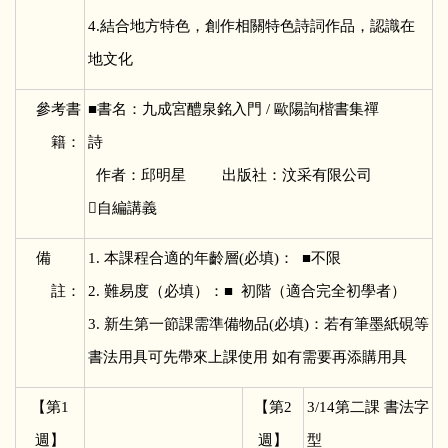
4.結合地方特色，創作相關特色詩詞作品，認識在
地文化
參考書
■
書名：九成宮醴泉銘入門 / 歐陽詢楷書集禪
籍：
詩
作者：邱明星 出版社：汶采有限公司
自編講義
備
1.
本課程合適的年齡層(必填)： ■不限
註：
2. 難易度（必填）：■ 初階（適合完全初學者）
3. 新生第一節課需準備物品(必填)：若有筆墨紙硯等
書法用具可先帶來上課使用 如有需要再添購用具
【第1
【第2
3/14
第二課 書法字
週】
週】
型