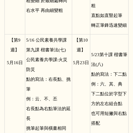
粗變細 於最細處轉向
粗
右水平 再由細變粗
直點如直豎起筆
轉正筆鋒迅速變細
【第9
5/16
公民素養共學課
【第10
週】
第九課 楷書筆法(七)
週】
5/23
第十課 楷書筆
公民素養共學課:火災
5
月16日
5
月23日
法(八)
防災
點的寫法：下二點
點的寫法：右長點、挑
例：六、其、典
筆
下二點位於字型下
例：云、不、丕
方的左右組合點
右長點為右點筆法的延
也可用短撇與右點
長
搭配
挑筆起筆與橫畫相同