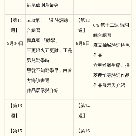
結尾處則為最尖
【第11
5/30
第十一課 詩詞綜
【第12
6/6
第十二課 詩詞
週】
合練習
週】
綜合練習
顏真卿 「勸學」
5
月30日
6
月6日
麻豆柚城詩詞特色
三更燈火五更雞，正是
作品
男兒勤學時
六甲雉雞生態、採
黑髮不知勤學早，白首
菱農忙等詩詞作品
方悔讀書遲
作品展示與介紹
作品展示與介紹
【第13
【第14
週】
週】
【第15
【第16