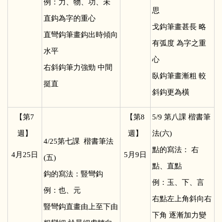
例：力、物、功、未
思
直鈎為字的重心
戈鈎筆畫甚長 略
直彎鈎筆畫鈎出時傾向
有弧度 為字之重
水平
心
右斜鈎筆力強勁 中間
臥鈎筆畫漸粗 較
挺直
斜鈎更為橫
【第7
【第8
5/9
第八課 楷書筆
週】
週】
法(六)
4/25
第七課 楷書筆法
點的寫法： 右
4
月25日
5
月9日
(五)
點、直點
鈎的寫法：豎彎鈎
例：玉、下、言
例：也、元
右點左上角斜向右
豎彎鈎直畫由上至下由
下角 逐漸加力變