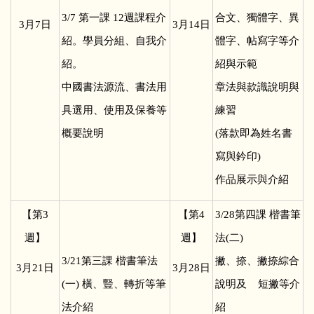
3/7
第一課 12週課程介
合文、獨體字、異
3
月7日
3
月14日
紹。學員分組、自我介
體字、帖寫字等介
紹。
紹與示範
中國書法源流、書法用
章法與款識說明與
具選用、使用及保養等
練習
概要說明
(落款即為姓名書
寫與鈐印)
作品展示與介紹
【第3
【第4
3/28
第四課 楷書筆
週】
週】
法(二)
3/21
第三課 楷書筆法
撇、捺、撇捺綜合
3
月21日
3
月28日
(一) 橫、豎、轉折等筆
說明及 短撇等介
法介紹
紹