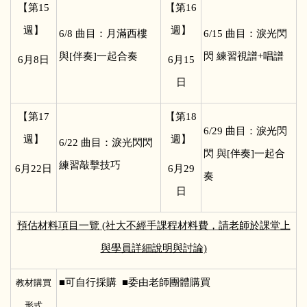
【第15
【第16
週】
週】
6/8
曲目：月滿西樓
6/15
曲目：淚光閃
與[伴奏]一起合奏
閃 練習視譜+唱譜
6
月8日
6
月15
日
【第17
【第18
6/29
曲目：淚光閃
週】
週】
6/22
曲目：淚光閃閃
閃 與[伴奏]一起合
練習敲擊技巧
6
月22日
6
月29
奏
日
預估材料項目一覽 (社大不經手課程材料費，請老師於課堂上
與學員詳細說明與討論)
■
可自行採購 ■委由老師團體購買
教材購買
形式