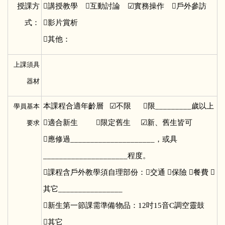
授課方

講授教學 互動討論 ☑實務操作 戶外參訪
式：
影片賞析
其他：
上課須具
器材
本課程合適年齡層 ☑不限 限_________歲以上
學員基本
適合新生 限定舊生 ☑新、舊生皆可
要求
應修過_____________________，或具
_____________________程度。
課程含戶外教學須自理部份：交通 保險 餐費 
其它________________
新生第一節課需準備物品：12吋15音C調空靈鼓
其它