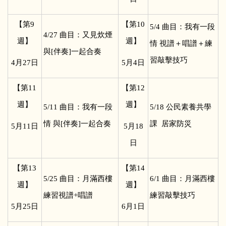
【第9
【第10
5/4
曲目：我有一段
4/27
曲目：又見炊煙
週】
週】
情 視譜＋唱譜＋練
與[伴奏]一起合奏
習敲擊技巧
4
月27日
5
月4日
【第11
【第12
週】
週】
5/11
曲目：我有一段
5/18
公民素養共學
情 與[伴奏]一起合奏
課 居家防災
5
月11日
5
月18
日
【第13
【第14
5/25
曲目：月滿西樓
6/1
曲目：月滿西樓
週】
週】
練習視譜+唱譜
練習敲擊技巧
5
月25日
6
月1日