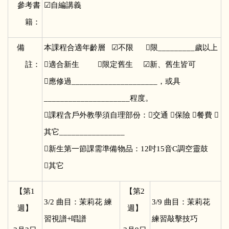
參考書
☑
自編講義
籍：
備
本課程合適年齡層 ☑不限 限_________歲以上
註：
適合新生 限定舊生 ☑新、舊生皆可
應修過_____________________，或具
_____________________程度。
課程含戶外教學須自理部份：交通 保險 餐費 
其它________________
新生第一節課需準備物品：12吋15音C調空靈鼓
其它
【第1
【第2
3/2
曲目：茉莉花 練
3/9
曲目：茉莉花
週】
週】
習視譜+唱譜
練習敲擊技巧