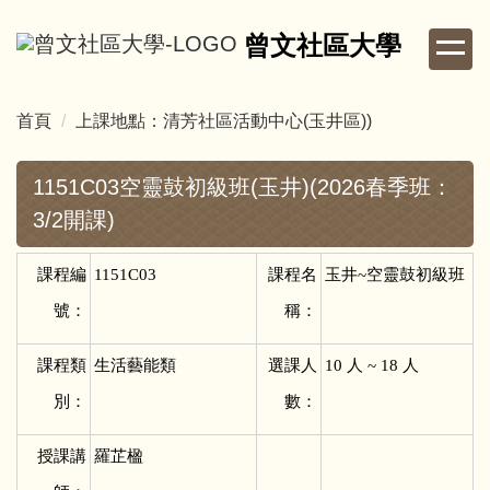
跳
曾文社區大學
到
主
要
首頁
上課地點：清芳社區活動中心(玉井區))
內
容
區
1151C03空靈鼓初級班(玉井)(2026春季班：
3/2開課)
課程編
1151C03
課程名
玉井~空靈鼓初級班
號：
稱：
課程類
生活藝能類
選課人
10
人 ~ 18 人
別：
數：
授課講
羅芷楹