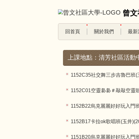
跳
曾文
到
主
要
回首頁
關於我們
最新
內
容
區
上課地點：清芳社區活動中
1152C35社交舞三步吉魯巴班(玉井
1152C01空靈裊裊＃敲敲空靈鼓＃
1152B22烏克麗麗好好玩入門班(
1152B17卡拉ok歌唱班(玉井)(2
1151B20烏克麗麗好好玩入門班(