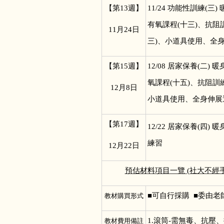
【第13週】
11/24
功能性訓練(三)
有氧課程(十三)、抗阻
11
月24日
三)、小道具使用、全
【第15週】
12/08
居家保養(二) 
氧課程(十五)、抗阻訓練
12
月8日
小道具使用、全身伸展
【第17週】
12/22
居家保養(四) 
練習
12
月22日
預估材料項目一覽 (社大不
■
可自行採購 ■委由老
教材購買形式
1.
滾筒-需無毒、抗壓、
教材費用備註