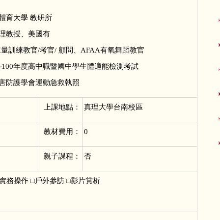
立體育大學 教研所
理教授、美國有
重量訓練教官/考官/ 顧問、AFAA有氧舞蹈教官
98~100年度高中職暨國中學生體適能檢測考試
害防護學會運動急救執照
上課地點：
真理大學台南校區
教材費用：
0
親子課程：
否
實務操作 □戶外參訪 □影片賞析