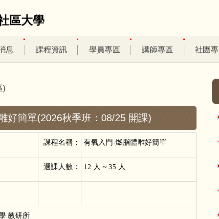
社區大學
消息
課程資訊
學員專區
講師專區
社團專
)
雕好簡單(2026秋季班：08/25 開課)
課程名稱：
有氧入門-燃脂體雕好簡單
選課人數：
12
人 ~ 35 人
學 教研所