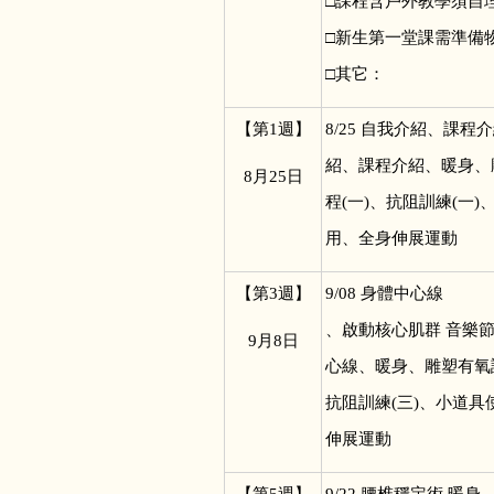
□課程含戶外教學須自理
□新生第一堂課需準備
□其它：
【第1週】
8/25
自我介紹、課程介
紹、課程介紹、暖身、
8
月25日
程(一)、抗阻訓練(一)
用、全身伸展運動
【第3週】
9/08
身體中心線
、啟動核心肌群 音樂
9
月8日
心線、暖身、雕塑有氧課
抗阻訓練(三)、小道具
伸展運動
【第5週】
9/22
腰椎穩定術 暖身