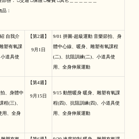
部份： □交通 □保險 □餐費 □其它＿＿＿＿＿＿
物品：
紹 自我介
【第2週】
9/01
拼圖-超級運動 音樂節拍、身
雕塑有氧課
體中心線、暖身、雕塑有氧課程
9
月1日
、小道具使
(二)、抗阻訓練(二)、小道具使
用、全身伸展運動
【第4週】
節拍、身體中
9/15
動態暖身 暖身、雕塑有氧課
9
月15日
程(三)、
程(四)、抗阻訓練(四)、小道具使
使用、全身
用、全身伸展運動
、雕塑有氧
【第6週】
9/29
速度控制 暖身、雕塑有氧課