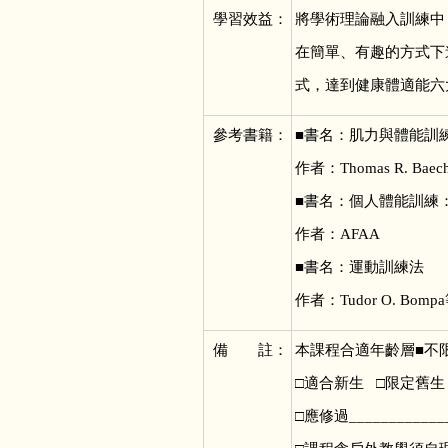
學習效益：
將學術理論融入訓練中
在簡單、有趣的方式下
式，達到健康體適能六
參考書籍：
■
書名：肌力與
作者：Thomas R. 
■書名：個人體能
作者：AFAA 出
■書名：運動
作者：Tudor O. Bo
備 註：
本課程合適年齡層■不限□
□適合新生 □限定舊生
□應修過____________