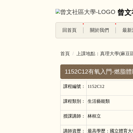
跳
曾文
到
主
要
回首頁
關於我們
最新
內
容
區
首頁
上課地點：真理大學(麻豆區
1152C12有氧入門-燃脂體
課程編號：
1152C12
課程類別：
生活藝能類
授課講師：
林桓立
講師資歷：
最高學歷：國立體育大