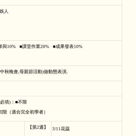
娛人
參與10% ■課堂作業20% ■成果發表10%
中秋晚會,母親節活動)做動態表演.
必填)：■不限
 初階（適合完全初學者）
【第2週】
3/11
花蕊