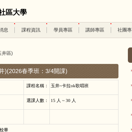
社區大學
消息
課程資訊
學員專區
講師專區
社團專
井區)
井)(2026春季班：3/4開課)
課程名稱：
玉井~卡拉ok歌唱班
選課人數：
15
人 ~ 30 人
校畢