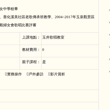
：家齊女中學校畢
善化溪美社區老歌傳承班教學、2004~2017年玉泉觀景區
殿婦女會歌唱比賽評審
上課地點：
玉井歌唱教室
教材費用：
0
親子課程：
是
論 實務操作 戶外參訪 影片賞析