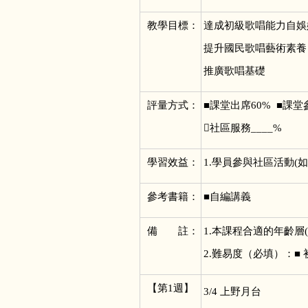
教學目標：
達成初級歌唱能力自娛
提升國民歌唱藝術素養
推廣歌唱基礎
評量方式：
■
課堂出席60% ■課堂
社區服務____%
學習效益：
1.
學員參與社區活動(如
參考書籍：
■
自編講義
備 註：
1.
本課程合適的年齡層(
2.難易度（必填）：■
【第1週】
3/4
上野月台