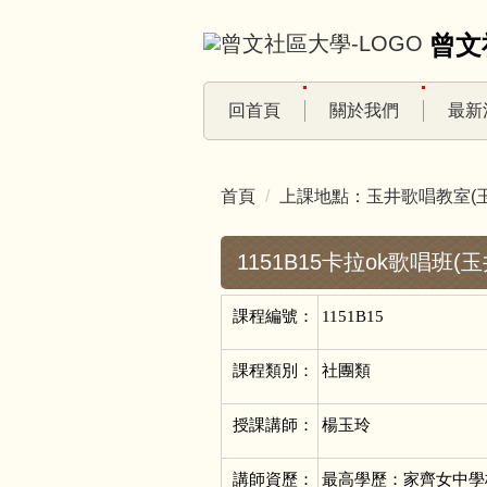
跳
曾文
到
主
要
回首頁
關於我們
最新
內
容
區
首頁
上課地點：玉井歌唱教室(玉
1151B15卡拉ok歌唱班(玉
課程編號：
1151B15
課程類別：
社團類
授課講師：
楊玉玲
講師資歷：
最高學歷：家齊女中學