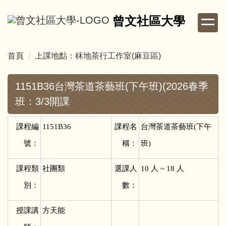
跳
曾文社區大學
到
主
要
首頁
上課地點：秝地茶行工作室(麻豆區)
內
容
區
1151B36台灣茶道茶藝班(下午班)(2026春季
班：3/3開課
課程編
1151B36
課程名
台灣茶道茶藝班(下午
號：
稱：
班)
課程類
社團類
選課人
10
人 ~ 18 人
別：
數：
授課講
方天能