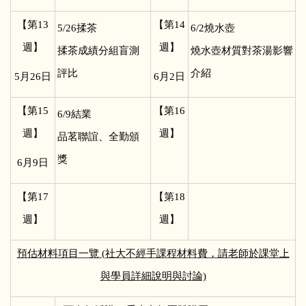
【第13
【第14
5/26
揉茶
6/2
燒水壺
週】
週】
揉茶成績分組盲測
燒水壺材質對茶湯影響
評比
介紹
5
月26日
6
月2日
【第15
【第16
6/9
結業
週】
週】
品茗聯誼、全勤頒
獎
6
月9日
【第17
【第18
週】
週】
預估材料項目一覽 (社大不經手課程材料費，請老師於課堂上
與學員詳細說明與討論)