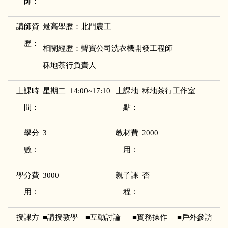
師：
講師資
最高學歷：北門農工
歷：
相關經歷：聲寶公司洗衣機開發工程師
秝地茶行負責人
上課時
星期二 14:00~17:10
上課地
秝地茶行工作室
間：
點：
學分
3
教材費
2000
數：
用：
學分費
3000
親子課
否
用：
程：
授課方
■
講授教學 ■互動討論 ■實務操作 ■戶外參訪