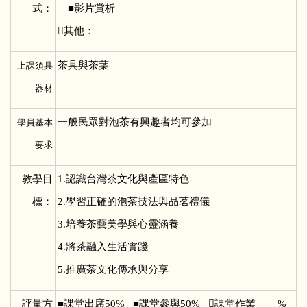
式：
■影片賞析
其他：
茶具與茶葉
上課須具
器材
一般民眾對泡茶有興趣者均可參加
學員基本
要求
教學目
1.
認識台灣茶文化與產區特色
標：
2.學習正確的泡茶技法與品茗禮儀
3.培養茶藝美學與心靈涵養
4.將茶融入生活實踐
5.推廣茶文化傳承與分享
評量方
■
課堂出席50% ■課堂參與50% 課堂作業____%