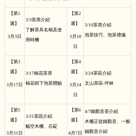
【第1
【第2
3/3
茶席介紹
週】
週】
3/10
茶席介紹
了解茶具名稱及使
泡茶技巧、泡茶禮儀
3
月3日
3
月10
用時機
日
【第3
【第4
週】
週】
3/17
柚花茶席
3/24
茶區介紹
柚花樹下泡茶體驗
文山茶區-坪林
3
月17日
3
月24
日
【第5
【第6
4/7
鐵觀音茶介紹
3/31
茶區介紹
週】
週】
木柵正從鐵觀音、一般
貓空木柵、石碇
鐵觀音介紹
3
月31日
4
月7日