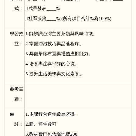
式：
成果發表____%
社區服務____% (所有項目合計%為100%)
學習效
1.
能辨識台灣主要茶類與風味特徵。
益：
2.掌握沖泡技巧與品茗程序。
3.具備茶席布置與禮儀應對能力。
4.培養專注與平靜的心境。
5.提升生活美學與文化素養。
參考書
籍：
備
1.
本課程合適年齡層:不限
註：
2.新、舊生皆可
3.教材費已包含場地費200