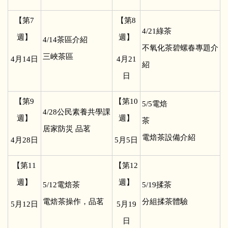
【第7
【第8
4/21
綠茶
週】
週】
4/14
茶區介紹
不氧化茶碧螺春專題介
三峽茶區
4
月14日
4
月21
紹
日
【第9
【第10
5/5
電焙
4/28
公民素養共學課
週】
週】
茶
居家防災 品茗
電焙茶設備介紹
4
月28日
5
月5日
【第11
【第12
週】
週】
5/12
電焙茶
5/19
揉茶
電焙茶操作，品茗
分組揉茶體驗
5
月12日
5
月19
日